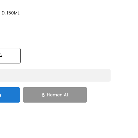
 D. 150ML
e
Hemen Al