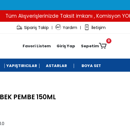
üm Alışverişlerinizde Taksit imkanı , Komisyon YOK..
Sipariş Takip
Yardım
İletişim
|
|
0
Favori Listem
Giriş Yap
Sepetim
YAPIŞTIRICILAR
ASTARLAR
BOYA SET
EBEK PEMBE 150ML
.0