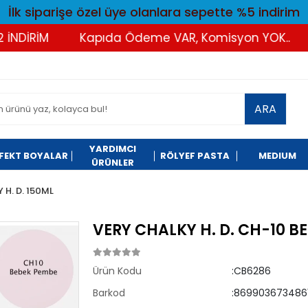
İlk siparişe özel üye olanlara sepette %5 indirim
DİRİM
Kapıda Ödeme VAR, Komisyon YOK..
T
ARA
YARDIMCI
FEKT BOYALAR
RÖLYEF PASTA
MEDIUM
ÜRÜNLER
 H. D. 150ML
VERY CHALKY H. D. CH-10 B
Ürün Kodu
:CB6286
Barkod
:8699036734861