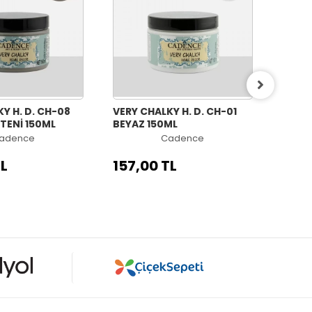
Y H. D. CH-08
VERY CHALKY H. D. CH-01
VERY 
TENİ 150ML
BEYAZ 150ML
COUNT
adence
Cadence
TL
157,00 TL
157,