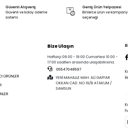
Güvenli Alışveriş
Geniş Ürün Yelpazesi
Güvenli ve kolay ödeme
Binlerce ürün ve kampan
sistemi
seçeneği
B
Bize Ulaşın
Haftaiçi 09:00 - 19:00 Cumartesi 10:00 -
17:00 saatleri arasında ulaşabilirsiniz.
05547048597
K
CI ÜRÜNLER
i
YENİ MAHALLE MAH. ALİ GAFFAR
OKKAN CAD. NO:19/B ATAKUM /
R
SAMSUN
NLER
K
h