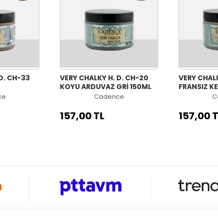
D. CH-33
VERY CHALKY H. D. CH-20
VERY CHALK
KOYU ARDUVAZ GRİ 150ML
FRANSIZ KE
ce
Cadence
C
157,00 TL
157,00 