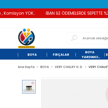
Komisyon YOK..
İBAN İLE ÖDEMELERDE SEPETTE %2 İN
BOYA
BOYA
FIRÇALAR
E
YARDIMCI
ÜRÜNLER
Ana Sayfa
BOYA
VERY CHALKY H. D.
VERY CHALKY