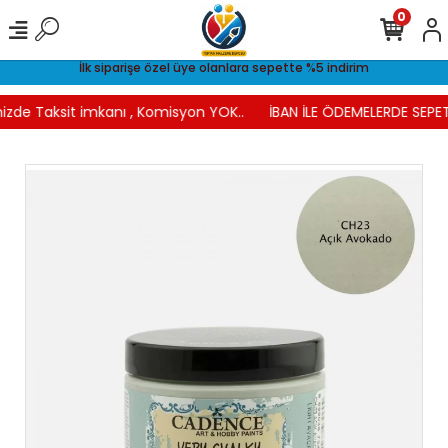
0
İlk siparişe özel üye olanlara sepette %5 indirim
izde Taksit imkanı , Komisyon YOK..
İBAN İLE ÖDEMELERDE SEPET