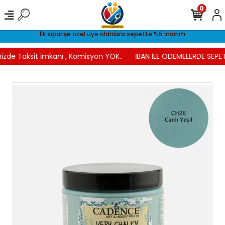
0
İlk siparişe özel üye olanlara sepette %5 indirim
izde Taksit imkanı , Komisyon YOK..
İBAN İLE ÖDEMELERDE SEPET