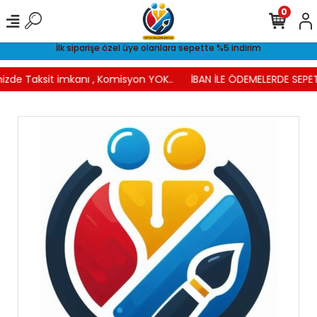
0
İlk siparişe özel üye olanlara sepette %5 indirim
izde Taksit imkanı , Komisyon YOK..
İBAN İLE ÖDEMELERDE SEPET