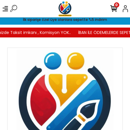
0
İlk siparişe özel üye olanlara sepette %5 indirim
izde Taksit imkanı , Komisyon YOK..
İBAN İLE ÖDEMELERDE SEPET