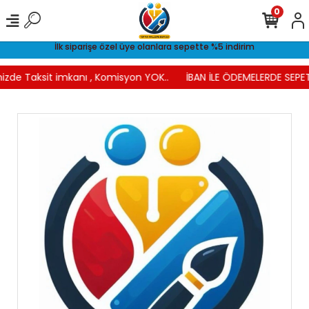
0
İlk siparişe özel üye olanlara sepette %5 indirim
izde Taksit imkanı , Komisyon YOK..
İBAN İLE ÖDEMELERDE SEPET