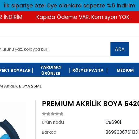
İlk siparişe özel üye olanlara sepette %5 indirim
DİRİM
Kapıda Ödeme VAR, Komisyon YOK..
T
ARA
YARDIMCI
FEKT BOYALAR
RÖLYEF PASTA
MEDIUM
ÜRÜNLER
M AKRİLİK BOYA 25ML
PREMIUM AKRİLİK BOYA 64
Ürün Kodu
:CB6901
Barkod
:8699036761133