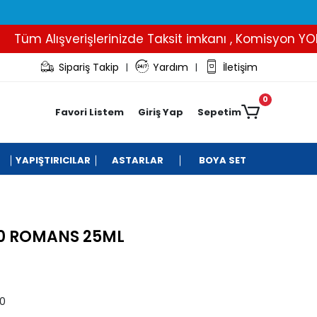
üm Alışverişlerinizde Taksit imkanı , Komisyon YOK..
Sipariş Takip
Yardım
İletişim
|
|
0
Favori Listem
Giriş Yap
Sepetim
YAPIŞTIRICILAR
ASTARLAR
BOYA SET
20 ROMANS 25ML
.0