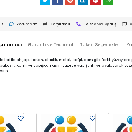
Et
Yorum Yaz
Karşılaştır
Telefonla Sipariş
Ü
çıklaması
Garanti ve Teslimat
Taksit Seçenekleri
Yo
leri ile ahşap, karton, plastik, metal, kağıt, cam gibi farklı yüzeyler
 tabakası çıkarılır ve yapışkan kısmı yüzeye yapıştırılır ve ovalayarak yü
ırın.