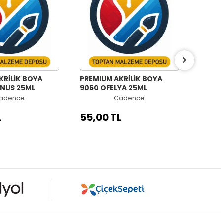
KRİLİK BOYA
PREMIUM AKRİLİK BOYA
PREMI
NUS 25ML
9060 OFELYA 25ML
9058 
adence
Cadence
L
55,00 TL
55,0