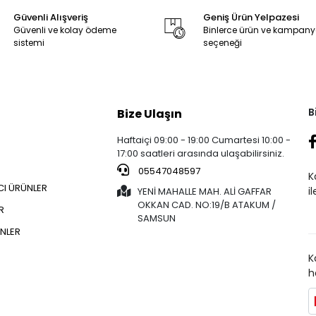
Güvenli Alışveriş
Geniş Ürün Yelpazesi
Güvenli ve kolay ödeme
Binlerce ürün ve kampan
sistemi
seçeneği
B
Bize Ulaşın
Haftaiçi 09:00 - 19:00 Cumartesi 10:00 -
17:00 saatleri arasında ulaşabilirsiniz.
05547048597
K
CI ÜRÜNLER
i
YENİ MAHALLE MAH. ALİ GAFFAR
OKKAN CAD. NO:19/B ATAKUM /
R
SAMSUN
NLER
K
h