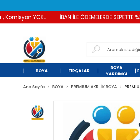
Komisyon YOK..
İBAN İLE ÖDEMELERDE SEPETTE %2 İN
BOYA
BOYA
FIRÇALAR
E
YARDIMCI
ÜRÜNLER
Ana Sayfa
BOYA
PREMIUM AKRİLİK BOYA
PREMIU