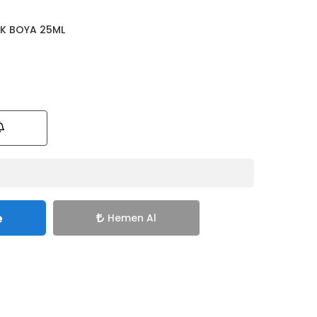
İK BOYA 25ML
e
Hemen Al