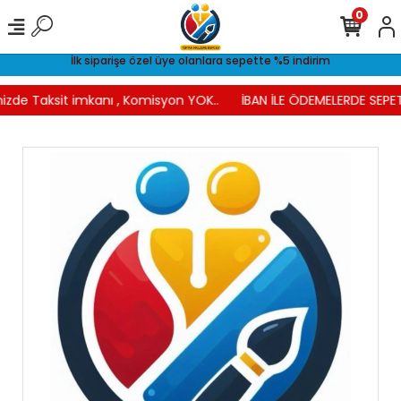
0
İlk siparişe özel üye olanlara sepette %5 indirim
izde Taksit imkanı , Komisyon YOK..
İBAN İLE ÖDEMELERDE SEPET