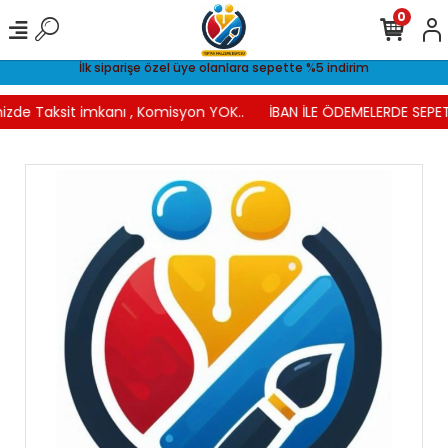
0
İlk siparişe özel üye olanlara sepette %5 indirim
izde Taksit imkanı , Komisyon YOK..
İBAN İLE ÖDEMELERDE SEPET