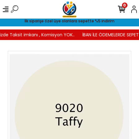
0
İlk siparişe özel üye olanlara sepette %5 indirim
izde Taksit imkanı , Komisyon YOK..
İBAN İLE ÖDEMELERDE SEPETT