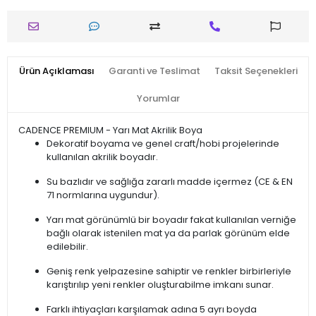
Ürün Açıklaması
Garanti ve Teslimat
Taksit Seçenekleri
Yorumlar
CADENCE PREMIUM - Yarı Mat Akrilik Boya
Dekoratif boyama ve genel craft/hobi projelerinde
kullanılan akrilik boyadır.
Su bazlıdır ve sağlığa zararlı madde içermez (CE & EN
71 normlarına uygundur).
Yarı mat görünümlü bir boyadır fakat kullanılan verniğe
bağlı olarak istenilen mat ya da parlak görünüm elde
edilebilir.
Geniş renk yelpazesine sahiptir ve renkler birbirleriyle
karıştırılıp yeni renkler oluşturabilme imkanı sunar.
Farklı ihtiyaçları karşılamak adına 5 ayrı boyda