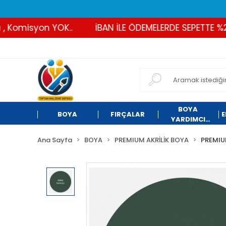
omisyon YOK..
İBAN İLE ÖDEMELERDE SEPETTE %2 İND
BOYA
BOYA
FIRÇALAR
E
YARDIMCI
ÜRÜNLER
Ana Sayfa
BOYA
PREMIUM AKRİLİK BOYA
PREMIU