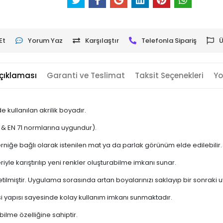
Et
Yorum Yaz
Karşılaştır
Telefonla Sipariş
Ü
çıklaması
Garanti ve Teslimat
Taksit Seçenekleri
Yo
 kullanılan akrilik boyadır.
 & EN 71 normlarına uygundur).
erniğe bağlı olarak istenilen mat ya da parlak görünüm elde edilebilir.
iyle karıştırılıp yeni renkler oluşturabilme imkanı sunar.
retilmiştir. Uygulama sorasında artan boyalarınızı saklayıp bir sonraki
i yapısı sayesinde kolay kullanım imkanı sunmaktadır.
ilme özelliğine sahiptir.