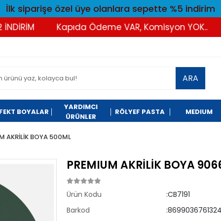
İlk siparişe özel üye olanlara sepette %5 indirim
İRİM
Kapıda Ödeme VAR, Komisyon YOK..
Tü
ARA
YARDIMCI
FEKT BOYALAR
RÖLYEF PASTA
MEDIUM
ÜRÜNLER
M AKRİLİK BOYA 500ML
PREMIUM AKRİLİK BOYA 906
Ürün Kodu
:CB7191
Barkod
:8699036761324