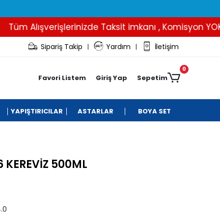
m Alışverişlerinizde Taksit imkanı , Komisyon YOK..
Sipariş Takip
Yardım
İletişim
|
|
0
Favori Listem
Giriş Yap
Sepetim
YAPIŞTIRICILAR
ASTARLAR
BOYA SET
6 KEREVİZ 500ML
.0