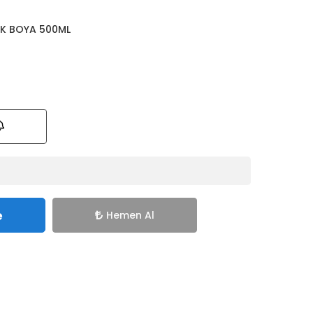
İK BOYA 500ML
e
Hemen Al