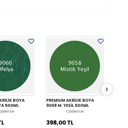
KRİLİK BOYA
PREMIUM AKRİLİK BOYA
PREMI
YA 500ML
9058 M. YEŞİL 500ML
9054 
adence
Cadence
TL
398,00 TL
398,