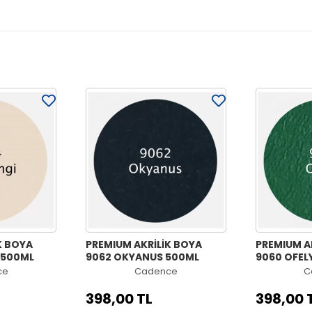
K BOYA
PREMIUM AKRİLİK BOYA
PREMIUM A
 500ML
9062 OKYANUS 500ML
9060 OFEL
ce
Cadence
C
398,00 TL
398,00 