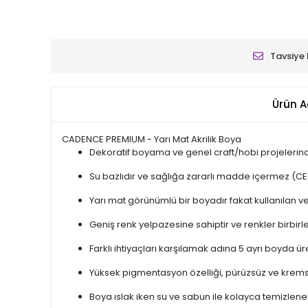
Tavsiye 
Ürün A
CADENCE PREMIUM - Yarı Mat Akrilik Boya
Dekoratif boyama ve genel craft/hobi projelerinde
Su bazlıdır ve sağlığa zararlı madde içermez (CE
Yarı mat görünümlü bir boyadır fakat kullanılan v
Geniş renk yelpazesine sahiptir ve renkler birbirler
Farklı ihtiyaçları karşılamak adına 5 ayrı boyda ü
Yüksek pigmentasyon özelliği, pürüzsüz ve krems
Boya ıslak iken su ve sabun ile kolayca temizleneb