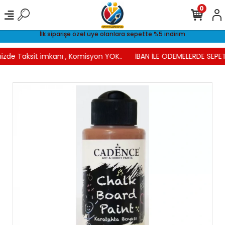
0
İlk siparişe özel üye olanlara sepette %5 indirim
izde Taksit imkanı , Komisyon YOK..
İBAN İLE ÖDEMELERDE SEPET