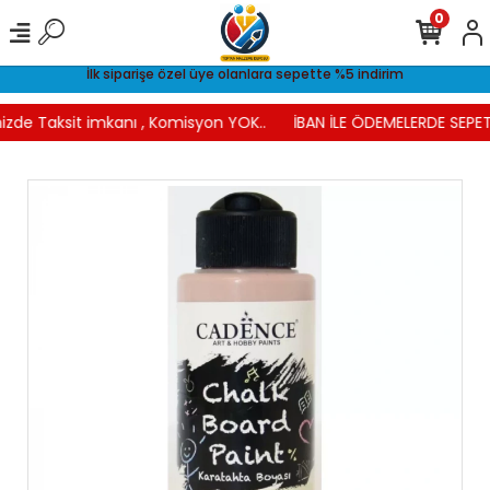
0
İlk siparişe özel üye olanlara sepette %5 indirim
izde Taksit imkanı , Komisyon YOK..
İBAN İLE ÖDEMELERDE SEPET