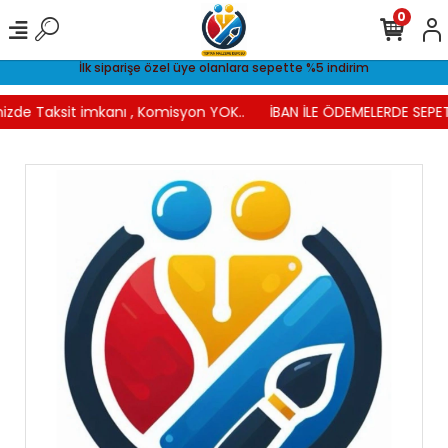
0
İlk siparişe özel üye olanlara sepette %5 indirim
izde Taksit imkanı , Komisyon YOK..
İBAN İLE ÖDEMELERDE SEPET