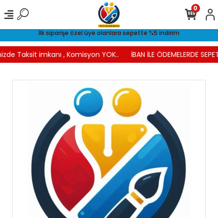
0
İlk siparişe özel üye olanlara sepette %5 indirim
izde Taksit imkanı , Komisyon YOK..
İBAN İLE ÖDEMELERDE SEPET