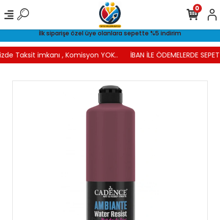
0
İlk siparişe özel üye olanlara sepette %5 indirim
izde Taksit imkanı , Komisyon YOK..
İBAN İLE ÖDEMELERDE SEPETT