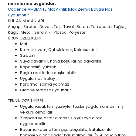
normlarına uygundur.
Cadence AMBIANTE Mat Akrilik Islak Zemin Boyası Nasıl
Uygulanır?
KULLANIM ALANLARI:
Ahşap , Strafor , Duvar , Taş , Tuval , Beton , Terracotta ,Tuğla ,
Kağıt , Metal , Seramik , Plastik , Polyester
ÜRÜN ÖZELLİKLERİ:
Mat
Kremsi kıvam, Çabuk kurur, Kokusuzdur
Su bazlı
Suya dayanıklı, hava koşullarına dayanıklı
Kapatıcılığı yüksek
Başka renklerle karıştırılabilir
Uygulaması kolay
Kararma, solma yapmaz
Gıda ile temasa uygundur
TEKNİK ÖZELLİKLERİ:
Uygulanacak tüm yüzeyler toz,kir,yağdan arındırılmış
ve kuru olmalıdır.
Zımpara ve astar olmaksızın yüzeye direk
uygulanabilir.
Boyama kabına tüm şişe boşaltılıp, katalizör ile
homojen olana kadar karıştırılmalıdır. (250 ml için 10ml,