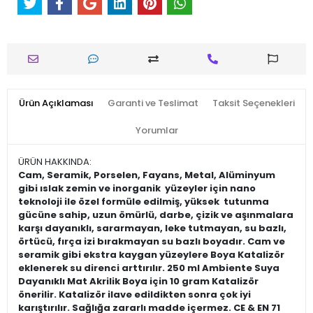
Ürün Açıklaması
Garanti ve Teslimat
Taksit Seçenekleri
Yorumlar
ÜRÜN HAKKINDA:
Cam, Seramik, Porselen, Fayans, Metal, Alüminyum
gibi ıslak zemin ve inorganik yüzeyler için nano
teknoloji ile özel formüle edilmiş, yüksek tutunma
gücüne sahip, uzun ömürlü, darbe, çizik ve aşınmalara
karşı dayanıklı, sararmayan, leke tutmayan, su bazlı,
örtücü, fırça izi bırakmayan su bazlı boyadır. Cam ve
seramik gibi ekstra kaygan yüzeylere Boya Katalizör
eklenerek su direnci arttırılır. 250 ml Ambiente Suya
Dayanıklı Mat Akrilik Boya için 10 gram Katalizör
önerilir. Katalizör ilave edildikten sonra çok iyi
karıştırılır. Sağlığa zararlı madde içermez. CE & EN 71