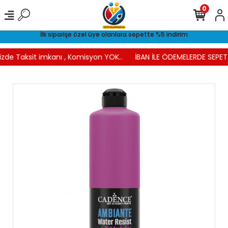
0
İlk siparişe özel üye olanlara sepette %5 indirim
izde Taksit imkanı , Komisyon YOK..
İBAN İLE ÖDEMELERDE SEPETT