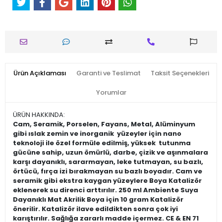
Ürün Açıklaması
Garanti ve Teslimat
Taksit Seçenekleri
Yorumlar
ÜRÜN HAKKINDA:
Cam, Seramik, Porselen, Fayans, Metal, Alüminyum
gibi ıslak zemin ve inorganik yüzeyler için nano
teknoloji ile özel formüle edilmiş, yüksek tutunma
gücüne sahip, uzun ömürlü, darbe, çizik ve aşınmalara
karşı dayanıklı, sararmayan, leke tutmayan, su bazlı,
örtücü, fırça izi bırakmayan su bazlı boyadır. Cam ve
seramik gibi ekstra kaygan yüzeylere Boya Katalizör
eklenerek su direnci arttırılır. 250 ml Ambiente Suya
Dayanıklı Mat Akrilik Boya için 10 gram Katalizör
önerilir. Katalizör ilave edildikten sonra çok iyi
karıştırılır. Sağlığa zararlı madde içermez. CE & EN 71