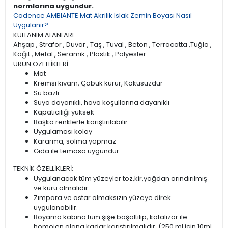
normlarına uygundur.
Cadence AMBIANTE Mat Akrilik Islak Zemin Boyası Nasıl
Uygulanır?
KULLANIM ALANLARI:
Ahşap , Strafor , Duvar , Taş , Tuval , Beton , Terracotta ,Tuğla ,
Kağıt , Metal , Seramik , Plastik , Polyester
ÜRÜN ÖZELLİKLERİ:
Mat
Kremsi kıvam, Çabuk kurur, Kokusuzdur
Su bazlı
Suya dayanıklı, hava koşullarına dayanıklı
Kapatıcılığı yüksek
Başka renklerle karıştırılabilir
Uygulaması kolay
Kararma, solma yapmaz
Gıda ile temasa uygundur
TEKNİK ÖZELLİKLERİ:
Uygulanacak tüm yüzeyler toz,kir,yağdan arındırılmış
ve kuru olmalıdır.
Zımpara ve astar olmaksızın yüzeye direk
uygulanabilir.
Boyama kabına tüm şişe boşaltılıp, katalizör ile
homojen olana kadar karıştırılmalıdır. (250 ml için 10ml,