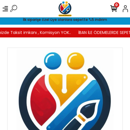
0
İlk siparişe özel üye olanlara sepette %5 indirim
izde Taksit imkanı , Komisyon YOK..
İBAN İLE ÖDEMELERDE SEPET