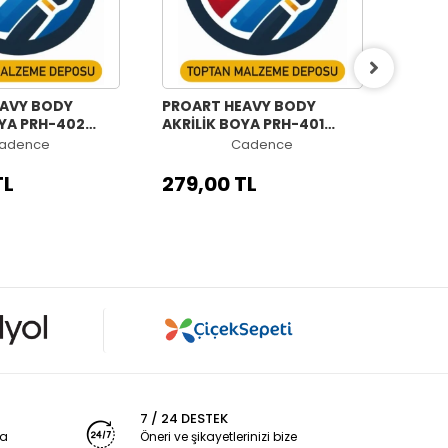
EAVY BODY
PROART HEAVY BODY
PROA
OYA PRH-402
AKRİLİK BOYA PRH-401
AKRİL
0ML
TURUNCU 120ML
ALTIN
adence
Cadence
TL
279,00 TL
279,
7 / 24 DESTEK
ya
Öneri ve şikayetlerinizi bize