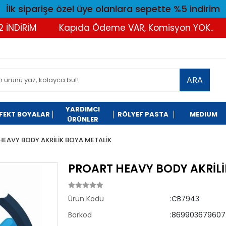
İlk siparişe özel üye olanlara sepette %5 indirim
DİRİM
Kapıda Ödeme VAR, Komisyon YOK..
T
ARA
YARDIMCI
FEKT BOYALAR
RÖLYEF PASTA
MEDIUM
ÜRÜNLER
HEAVY BODY AKRİLİK BOYA METALİK
PROART HEAVY BODY AKRİLİ
Ürün Kodu
:CB7943
Barkod
:869903679607