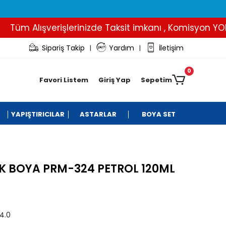
üm Alışverişlerinizde Taksit imkanı , Komisyon YOK..
Sipariş Takip
Yardım
İletişim
|
|
0
Favori Listem
Giriş Yap
Sepetim
YAPIŞTIRICILAR
ASTARLAR
BOYA SET
K BOYA PRM-324 PETROL 120ML
4.0