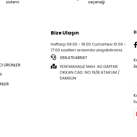
sistemi
seçeneği
B
Bize Ulaşın
Haftaiçi 09:00 - 19:00 Cumartesi 10:00 -
17:00 saatleri arasında ulaşabilirsiniz.
05547048597
K
CI ÜRÜNLER
i
YENİ MAHALLE MAH. ALİ GAFFAR
OKKAN CAD. NO:19/B ATAKUM /
R
SAMSUN
NLER
K
h