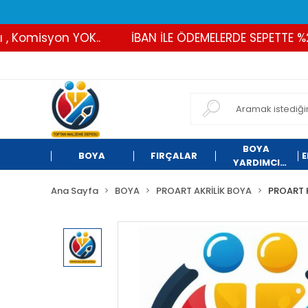
Komisyon YOK..
İBAN İLE ÖDEMELERDE SEPETTE %2 İN
BOYA
BOYA
FIRÇALAR
E
YARDIMCI
ÜRÜNLER
Ana Sayfa
BOYA
PROART AKRİLİK BOYA
PROART 