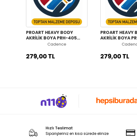
PROART HEAVY BODY
PROART HEAVY 
AKRİLİK BOYA PRH-405
AKRİLİK BOYA P
YEŞİL 120ML
MAVİ 120ML
Cadence
Caden
279,00 TL
279,00 TL
Hızlı Teslimat
Siparişleriniz en kısa sürede elinize