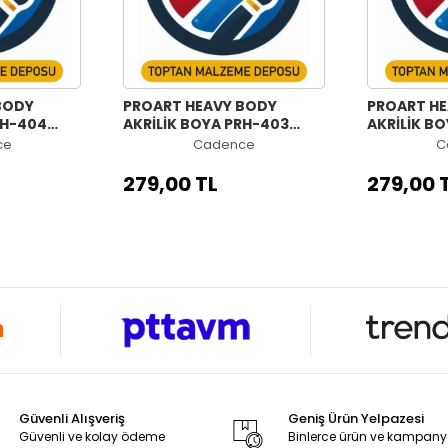
BODY
PROART HEAVY BODY
PROART H
RH-404
AKRİLİK BOYA PRH-403
AKRİLİK B
MENEKŞE 120ML
KIRMIZI 12
ce
Cadence
C
279,00 TL
279,00 
Güvenli Alışveriş
Geniş Ürün Yelpazesi
Güvenli ve kolay ödeme
Binlerce ürün ve kampan