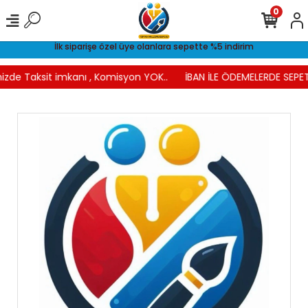
0
İlk siparişe özel üye olanlara sepette %5 indirim
izde Taksit imkanı , Komisyon YOK..
İBAN İLE ÖDEMELERDE SEPET