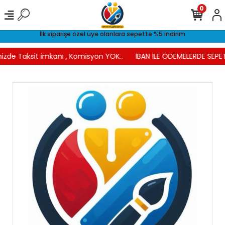
0
İlk siparişe özel üye olanlara sepette %5 indirim
nizde Taksit imkanı , Komisyon YOK..
İBAN İLE ÖDEMELERDE SEPET