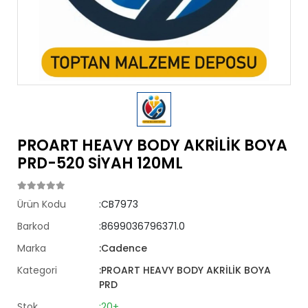
PROART HEAVY BODY AKRİLİK BOYA
PRD-520 SİYAH 120ML
Ürün Kodu
:CB7973
Barkod
:8699036796371.0
Marka
:Cadence
Kategori
:PROART HEAVY BODY AKRİLİK BOYA
PRD
Stok
:20+