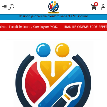
0
İlk siparişe özel üye olanlara sepette %5 indirim
izde Taksit imkanı , Komisyon YOK..
İBAN İLE ÖDEMELERDE SEPET