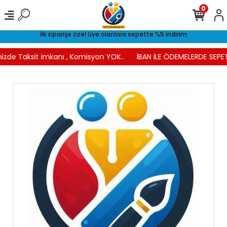
0
İlk siparişe özel üye olanlara sepette %5 indirim
izde Taksit imkanı , Komisyon YOK..
İBAN İLE ÖDEMELERDE SEPET