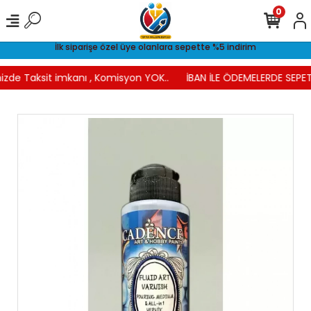
0
İlk siparişe özel üye olanlara sepette %5 indirim
izde Taksit imkanı , Komisyon YOK..
İBAN İLE ÖDEMELERDE SEPET