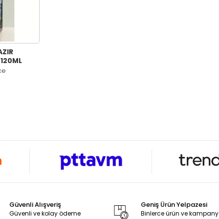
AZIR
 120ML
ce
Güvenli Alışveriş
Geniş Ürün Yelpazesi
Güvenli ve kolay ödeme
Binlerce ürün ve kampan