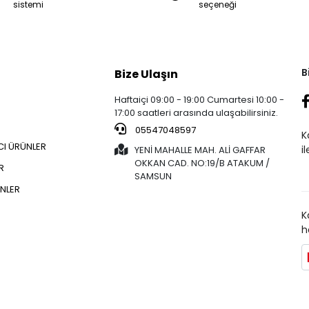
sistemi
seçeneği
B
Bize Ulaşın
Haftaiçi 09:00 - 19:00 Cumartesi 10:00 -
17:00 saatleri arasında ulaşabilirsiniz.
05547048597
K
CI ÜRÜNLER
i
YENİ MAHALLE MAH. ALİ GAFFAR
OKKAN CAD. NO:19/B ATAKUM /
R
SAMSUN
NLER
K
h