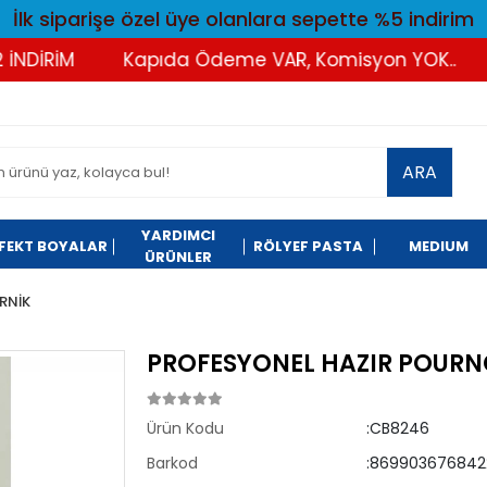
İlk siparişe özel üye olanlara sepette %5 indirim
DİRİM
Kapıda Ödeme VAR, Komisyon YOK..
T
ARA
YARDIMCI
FEKT BOYALAR
RÖLYEF PASTA
MEDIUM
ÜRÜNLER
RNİK
PROFESYONEL HAZIR POURN
Ürün Kodu
:CB8246
Barkod
:869903676842