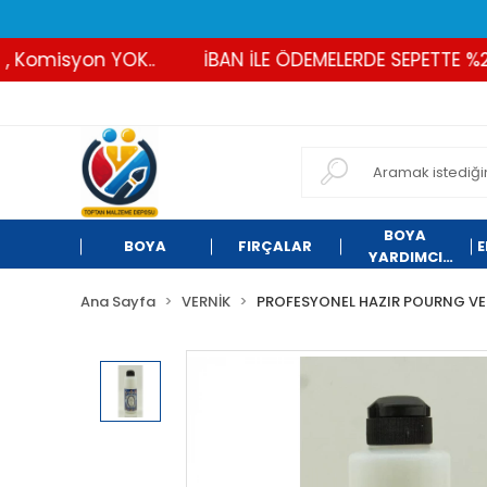
Komisyon YOK..
İBAN İLE ÖDEMELERDE SEPETTE %2 İN
BOYA
BOYA
FIRÇALAR
E
YARDIMCI
ÜRÜNLER
Ana Sayfa
VERNİK
PROFESYONEL HAZIR POURNG VE