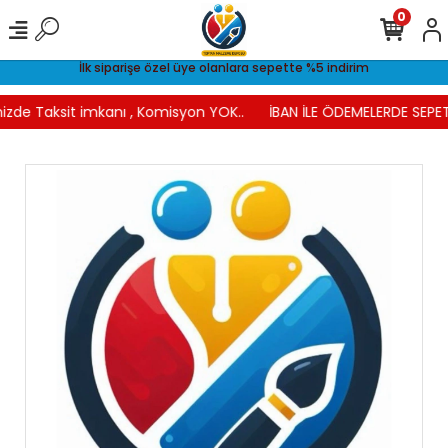
0
İlk siparişe özel üye olanlara sepette %5 indirim
izde Taksit imkanı , Komisyon YOK..
İBAN İLE ÖDEMELERDE SEPET