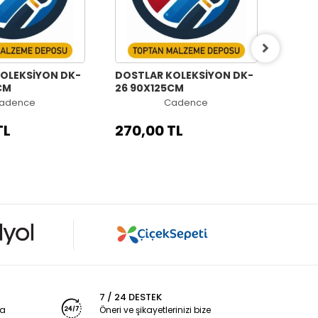
LEKSİYON DK-
DOSTLAR KOLEKSİYON DK-
DOSTL
CM
26 90X125CM
25 9
adence
Cadence
TL
270,00 TL
270,
7 / 24 DESTEK
ya
Öneri ve şikayetlerinizi bize