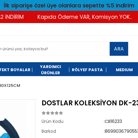
İlk siparişe özel üye olanlara sepette %5 indirim
DİRİM
Kapıda Ödeme VAR, Komisyon YOK..
T
ARA
YARDIMCI
FEKT BOYALAR
RÖLYEF PASTA
MEDIUM
ÜRÜNLER
 90X125CM
DOSTLAR KOLEKSİYON DK-2
Ürün Kodu
:CB16233
Barkod
:869903679055