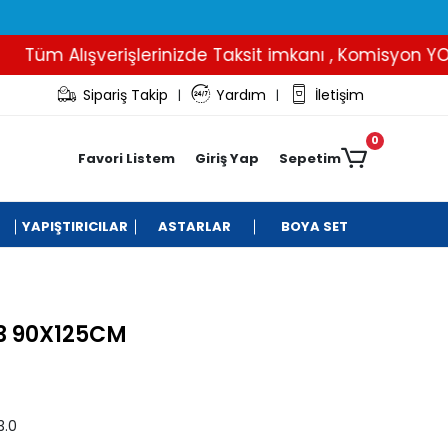
üm Alışverişlerinizde Taksit imkanı , Komisyon YOK..
Sipariş Takip
Yardım
İletişim
|
|
0
Favori Listem
Giriş Yap
Sepetim
YAPIŞTIRICILAR
ASTARLAR
BOYA SET
3 90X125CM
3.0