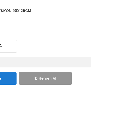
KSİYON 90X125CM
e
Hemen Al