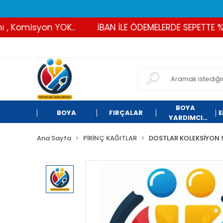
Komisyon YOK..
İBAN İLE ÖDEMELERDE SEPETTE %2 İN
BOYA
BOYA
FIRÇALAR
E
YARDIMCI
ÜRÜNLER
Ana Sayfa
PİRİNÇ KAĞITLAR
DOSTLAR KOLEKSİYON