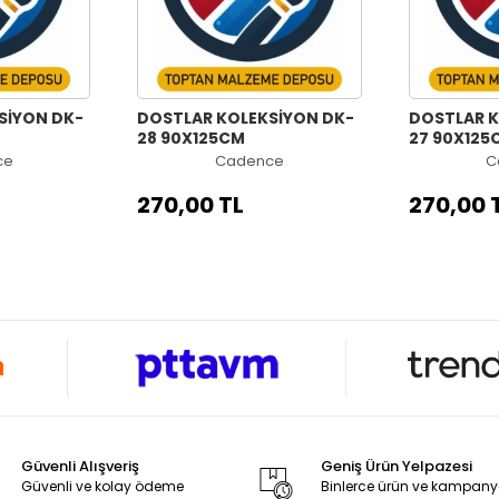
YON DK-
DOSTLAR KOLEKSİYON DK-
DOSTLAR KO
28 90X125CM
27 90X125
ce
Cadence
C
270,00 TL
270,00 
Güvenli Alışveriş
Geniş Ürün Yelpazesi
Güvenli ve kolay ödeme
Binlerce ürün ve kampan