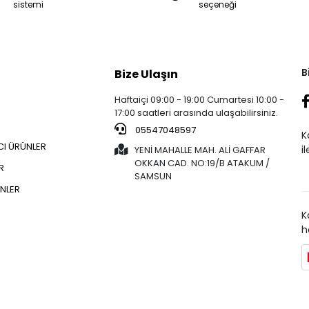
sistemi
seçeneği
B
Bize Ulaşın
Haftaiçi 09:00 - 19:00 Cumartesi 10:00 -
17:00 saatleri arasında ulaşabilirsiniz.
05547048597
K
CI ÜRÜNLER
i
YENİ MAHALLE MAH. ALİ GAFFAR
OKKAN CAD. NO:19/B ATAKUM /
R
SAMSUN
NLER
K
h