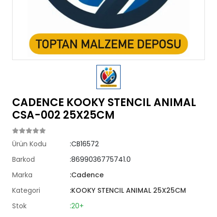
CADENCE KOOKY STENCIL ANIMAL
CSA-002 25X25CM
Ürün Kodu
:CB16572
Barkod
:8699036775741.0
Marka
:Cadence
Kategori
:KOOKY STENCIL ANIMAL 25X25CM
Stok
:20+