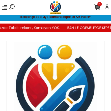
0
İlk siparişe özel üye olanlara sepette %5 indirim
izde Taksit imkanı , Komisyon YOK..
İBAN İLE ÖDEMELERDE SEPET