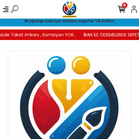
0
İlk siparişe özel üye olanlara sepette %5 indirim
izde Taksit imkanı , Komisyon YOK..
İBAN İLE ÖDEMELERDE SEPET