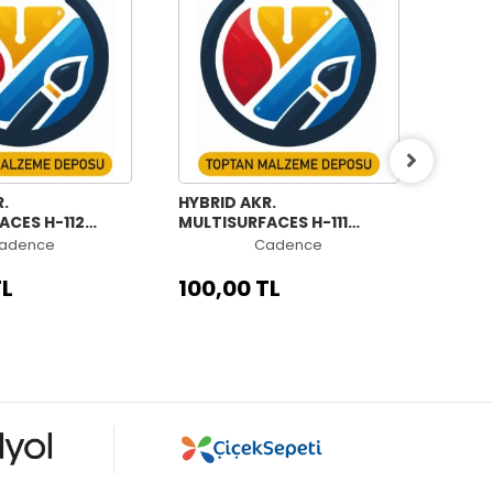
.
HYBRID AKR.
HYBRI
ACES H-112
MULTISURFACES H-111
MULTI
ML
KRALİYET YEŞİLİ 70ML
İLKB
adence
Cadence
TL
100,00 TL
100,