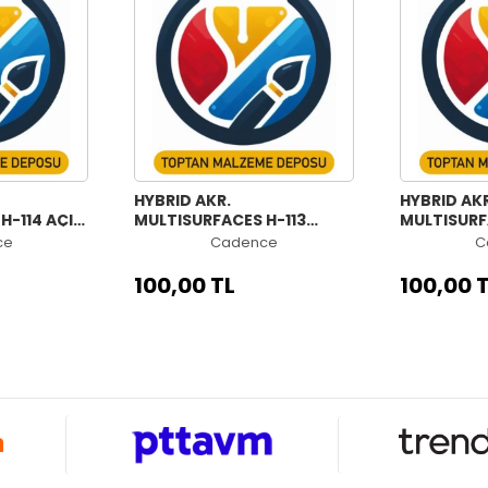
HYBRID AKR.
HYBRID AKR
H-114 AÇIK
MULTISURFACES H-113
MULTISURF
ZÜMRÜT YEŞİLİ 70ML
OFELYA 70
ce
Cadence
C
100,00 TL
100,00 