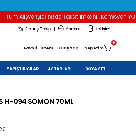
m Alışverişlerinizde Taksit imkanı , Komisyon YOK..
Sipariş Takip
Yardım
İletişim
|
|
0
Favori Listem
Giriş Yap
Sepetim
YAPIŞTIRICILAR
ASTARLAR
BOYA SET
ES H-094 SOMON 70ML
2.0