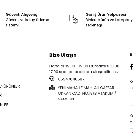
Güvenli Alışveriş
Geniş Ürün Yelpazesi
Güvenli ve kolay ödeme
Binlerce ürün ve kampan
sistemi
seçeneği
B
Bize Ulaşın
Haftaiçi 09:00 - 19:00 Cumartesi 10:00 -
17:00 saatleri arasında ulaşabilirsiniz.
05547048597
K
CI ÜRÜNLER
i
YENİ MAHALLE MAH. ALİ GAFFAR
OKKAN CAD. NO:19/B ATAKUM /
R
SAMSUN
NLER
K
h