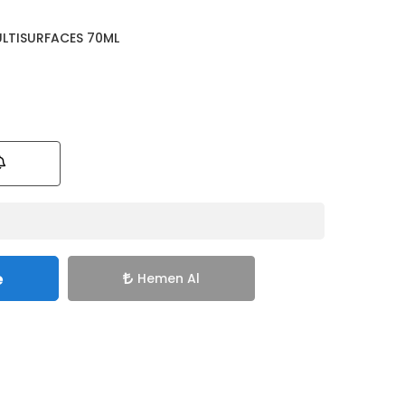
ULTISURFACES 70ML
e
Hemen Al