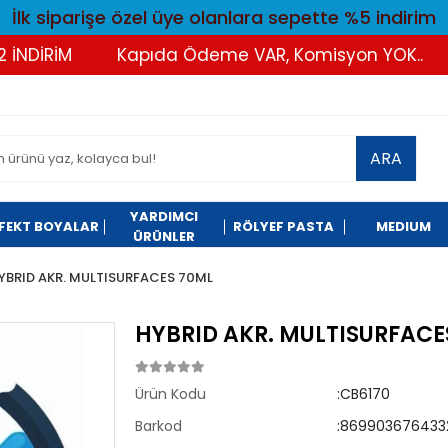
İlk siparişe özel üye olanlara sepette %5 indirim
İRİM
Kapıda Ödeme VAR, Komisyon YOK..
Tü
ARA
YARDIMCI
FEKT BOYALAR
RÖLYEF PASTA
MEDIUM
ÜRÜNLER
YBRID AKR. MULTISURFACES 70ML
HYBRID AKR. MULTISURFAC
Ürün Kodu
:CB6170
Barkod
:869903676433