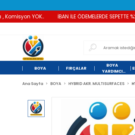
omisyon YOK..
İBAN İLE ÖDEMELERDE SEPETTE %2 İND
BOYA
BOYA
FIRÇALAR
E
YARDIMCI
ÜRÜNLER
Ana Sayfa
BOYA
HYBRID AKR. MULTISURFACES
H