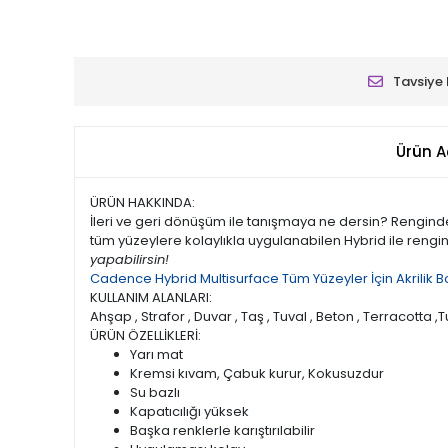
Tavsiye 
Ürün A
ÜRÜN HAKKINDA:
İleri ve geri dönüşüm ile tanışmaya ne dersin? Rengi
tüm yüzeylere kolaylıkla uygulanabilen Hybrid ile rengin
yapabilirsin!
Cadence Hybrid Multisurface Tüm Yüzeyler İçin Akrilik Bo
KULLANIM ALANLARI:
Ahşap , Strafor , Duvar , Taş , Tuval , Beton , Terracotta ,Tu
ÜRÜN ÖZELLİKLERİ:
Yarı mat
Kremsi kıvam, Çabuk kurur, Kokusuzdur
Su bazlı
Kapatıcılığı yüksek
Başka renklerle karıştırılabilir