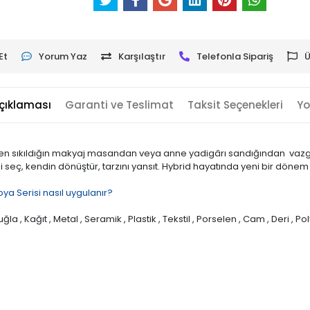
Et
Yorum Yaz
Karşılaştır
Telefonla Sipariş
Ü
çıklaması
Garanti ve Teslimat
Taksit Seçenekleri
Yo
nden sıkıldığın makyaj masandan veya anne yadigârı sandığından vaz
i seç, kendin dönüştür, tarzını yansıt. Hybrid hayatında yeni bir dönem
ya Serisi nasıl uygulanır?
ğla , Kağıt , Metal , Seramik , Plastik , Tekstil , Porselen , Cam , Deri , Po