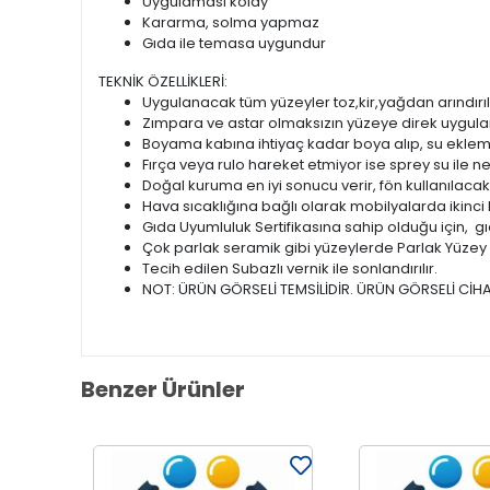
Uygulaması kolay
Kararma, solma yapmaz
Gıda ile temasa uygundur
TEKNİK ÖZELLİKLERİ:
Uygulanacak tüm yüzeyler toz,kir,yağdan arındırıl
Zımpara ve astar olmaksızın yüzeye direk uygulan
Boyama kabına ihtiyaç kadar boya alıp, su ekleme
Fırça veya rulo hareket etmiyor ise sprey su ile ne
Doğal kuruma en iyi sonucu verir, fön kullanılacak
Hava sıcaklığına bağlı olarak mobilyalarda ikinci 
Gıda Uyumluluk Sertifikasına sahip olduğu için, gı
Çok parlak seramik gibi yüzeylerde Parlak Yüzey As
Tecih edilen Subazlı vernik ile sonlandırılır.
NOT: ÜRÜN GÖRSELİ TEMSİLİDİR. ÜRÜN GÖRSELİ CİHA
Benzer Ürünler