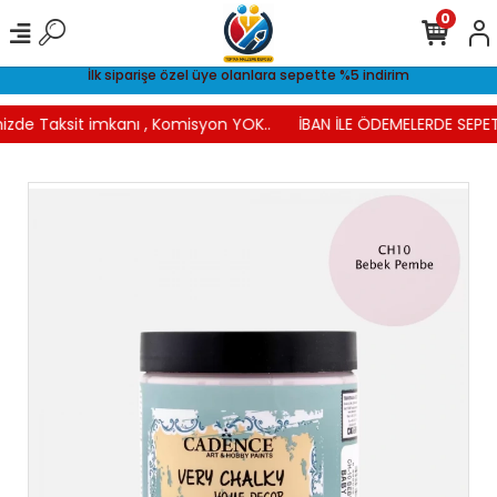
0
İlk siparişe özel üye olanlara sepette %5 indirim
izde Taksit imkanı , Komisyon YOK..
İBAN İLE ÖDEMELERDE SEPET