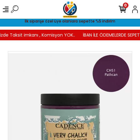
0
İlk siparişe özel üye olanlara sepette %5 indirim
izde Taksit imkanı , Komisyon YOK..
İBAN İLE ÖDEMELERDE SEPETT