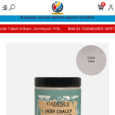
0
İlk siparişe özel üye olanlara sepette %5 indirim
izde Taksit imkanı , Komisyon YOK..
İBAN İLE ÖDEMELERDE SEPETT