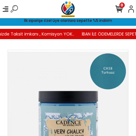
0
İlk siparişe özel üye olanlara sepette %5 indirim
izde Taksit imkanı , Komisyon YOK..
İBAN İLE ÖDEMELERDE SEPET