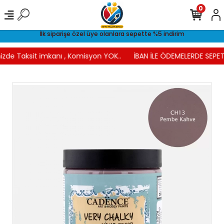
0
İlk siparişe özel üye olanlara sepette %5 indirim
izde Taksit imkanı , Komisyon YOK..
İBAN İLE ÖDEMELERDE SEPETT