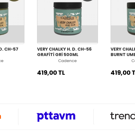
D. CH-57
VERY CHALKY H. D. CH-56
VERY CHALK
GRAFİTİ GRİ 500ML
BURNT UM
ce
Cadence
C
419,00 TL
419,00 