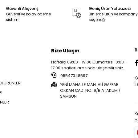
Güvenli Alışveriş
Geniş Ürün Yelpazesi
Güvenli ve kolay ödeme
Binlerce ürün ve kampan
sistemi
seçeneği
B
Bize Ulaşın
Haftaiçi 09:00 - 19:00 Cumartesi 10:00 -
17:00 saatleri arasında ulaşabilirsiniz.
05547048597
K
CI ÜRÜNLER
i
YENİ MAHALLE MAH. ALİ GAFFAR
OKKAN CAD. NO:19/B ATAKUM /
R
SAMSUN
NLER
K
h