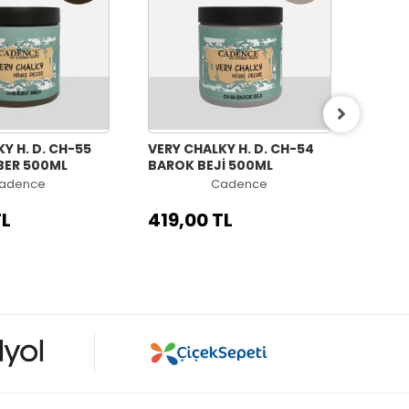
Y H. D. CH-55
VERY CHALKY H. D. CH-54
VERY 
BER 500ML
BAROK BEJİ 500ML
KOZM
adence
Cadence
TL
419,00 TL
419,