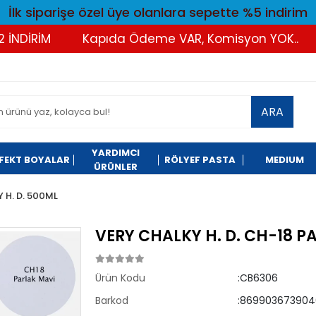
İlk siparişe özel üye olanlara sepette %5 indirim
DİRİM
Kapıda Ödeme VAR, Komisyon YOK..
T
ARA
YARDIMCI
FEKT BOYALAR
RÖLYEF PASTA
MEDIUM
ÜRÜNLER
 H. D. 500ML
VERY CHALKY H. D. CH-18 
Ürün Kodu
:CB6306
Barkod
:869903673904