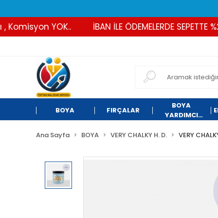
Komisyon YOK..
İBAN İLE ÖDEMELERDE SEPETTE %2 İN
BOYA
BOYA
FIRÇALAR
E
YARDIMCI
ÜRÜNLER
Ana Sayfa
BOYA
VERY CHALKY H. D.
VERY CHALKY