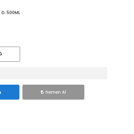
 D. 500ML
e
Hemen Al