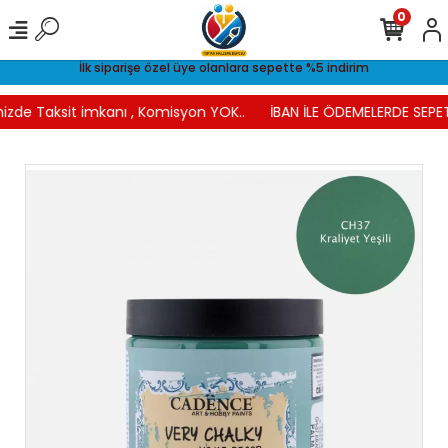
0
İlk siparişe özel üye olanlara sepette %5 indirim
izde Taksit imkanı , Komisyon YOK..
İBAN İLE ÖDEMELERDE SEPET