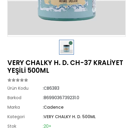
VERY CHALKY H. D. CH-37 KRALİYET
YEŞİLİ 500ML
Ürün Kodu
:CB6383
Barkod
:8699036739231.0
Marka
:Cadence
Kategori
:VERY CHALKY H. D. 500ML
Stok
:20+