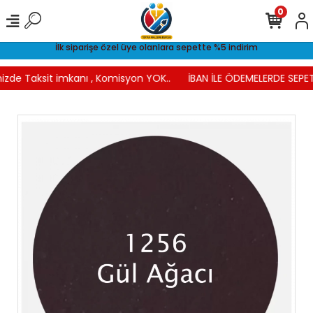
0
İlk siparişe özel üye olanlara sepette %5 indirim
izde Taksit imkanı , Komisyon YOK..
İBAN İLE ÖDEMELERDE SEPET