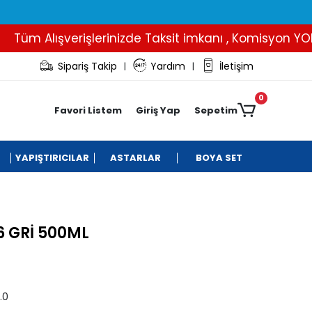
üm Alışverişlerinizde Taksit imkanı , Komisyon YOK..
Sipariş Takip
Yardım
İletişim
|
|
0
Favori Listem
Giriş Yap
Sepetim
YAPIŞTIRICILAR
ASTARLAR
BOYA SET
6 GRİ 500ML
.0