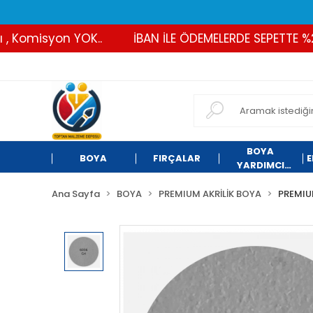
Komisyon YOK..
İBAN İLE ÖDEMELERDE SEPETTE %2 İN
BOYA
BOYA
FIRÇALAR
E
YARDIMCI
ÜRÜNLER
Ana Sayfa
BOYA
PREMIUM AKRİLİK BOYA
PREMIU