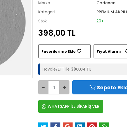
Marka
:Cadence
Kategori
:PREMIUM AKRİL
Stok
:20+
398,00 TL
Favorilerime Ekle
Fiyat Alarmı
Havale/EFT ile
390,04 TL
Sepete Ekl
WHATSAPP İLE SİPARİŞ VER