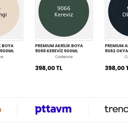
K BOYA
PREMIUM AKRİLİK BOYA
PREMIUM A
 500ML
9066 KEREVİZ 500ML
9062 OKY
ce
Cadence
C
398,00 TL
398,00 