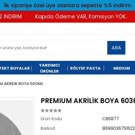
İlk siparişe özel üye olanlara sepette %5 indirim
DİRİM
Kapıda Ödeme VAR, Komisyon YOK..
T
ARA
YARDIMCI
FEKT BOYALAR
RÖLYEF PASTA
MEDIUM
ÜRÜNLER
M AKRİLİK BOYA 500ML
PREMIUM AKRİLİK BOYA 603
Ürün Kodu
:CB6877
Barkod
:8699036751622