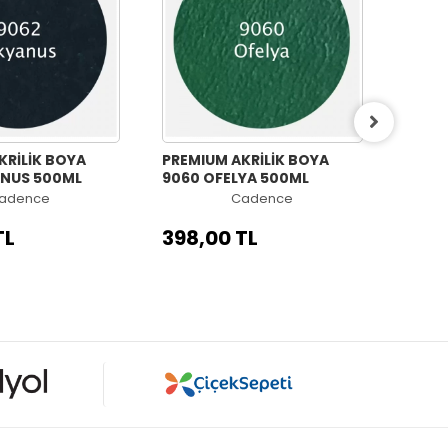
KRİLİK BOYA
PREMIUM AKRİLİK BOYA
PREMI
ANUS 500ML
9060 OFELYA 500ML
9058 
adence
Cadence
TL
398,00 TL
398,