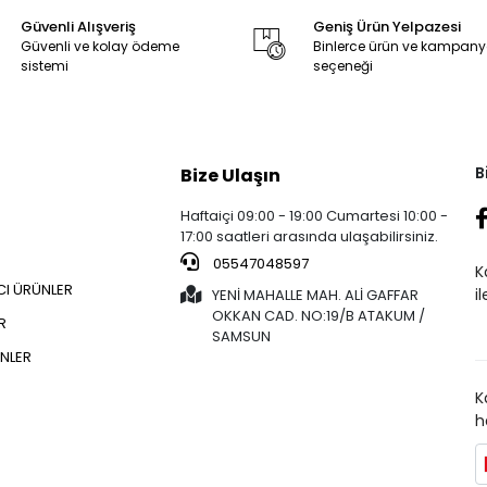
Güvenli Alışveriş
Geniş Ürün Yelpazesi
Güvenli ve kolay ödeme
Binlerce ürün ve kampan
sistemi
seçeneği
B
Bize Ulaşın
Haftaiçi 09:00 - 19:00 Cumartesi 10:00 -
17:00 saatleri arasında ulaşabilirsiniz.
05547048597
K
CI ÜRÜNLER
i
YENİ MAHALLE MAH. ALİ GAFFAR
OKKAN CAD. NO:19/B ATAKUM /
R
SAMSUN
NLER
K
h