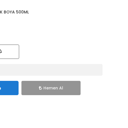
İK BOYA 500ML
e
Hemen Al