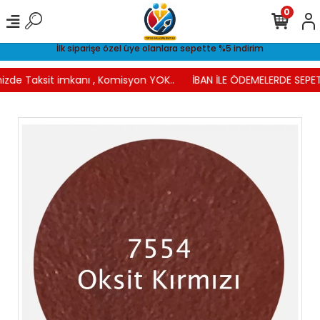
0
İlk siparişe özel üye olanlara sepette %5 indirim
izde Taksit imkanı , Komisyon YOK..
İBAN İLE ÖDEMELERDE SEPET