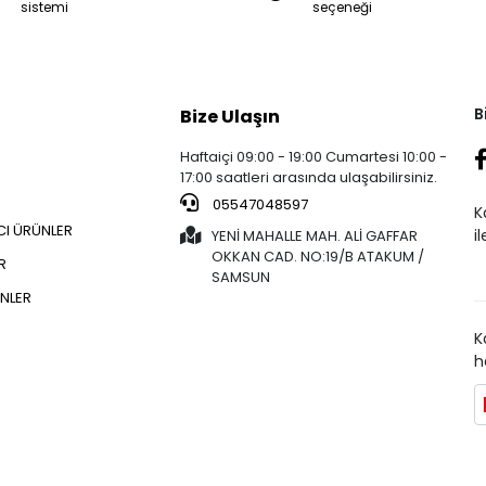
sistemi
seçeneği
B
Bize Ulaşın
Haftaiçi 09:00 - 19:00 Cumartesi 10:00 -
17:00 saatleri arasında ulaşabilirsiniz.
05547048597
K
CI ÜRÜNLER
i
YENİ MAHALLE MAH. ALİ GAFFAR
OKKAN CAD. NO:19/B ATAKUM /
R
SAMSUN
NLER
K
h