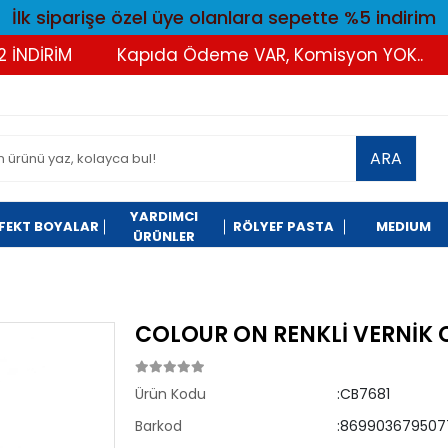
İlk siparişe özel üye olanlara sepette %5 indirim
DİRİM
Kapıda Ödeme VAR, Komisyon YOK..
T
ARA
YARDIMCI
FEKT BOYALAR
RÖLYEF PASTA
MEDIUM
ÜRÜNLER
COLOUR ON RENKLİ VERNİK 
Ürün Kodu
:CB7681
Barkod
:869903679507