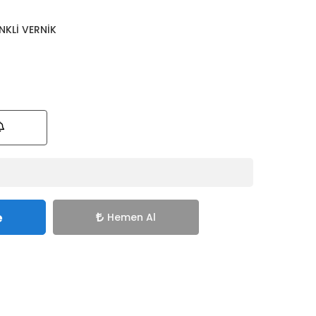
NKLİ VERNİK
e
Hemen Al