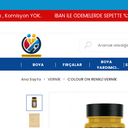
Komisyon YOK..
İBAN İLE ÖDEMELERDE SEPETTE %2 İN
BOYA
BOYA
FIRÇALAR
E
YARDIMCI
ÜRÜNLER
Ana Sayfa
VERNİK
COLOUR ON RENKLİ VERNİK