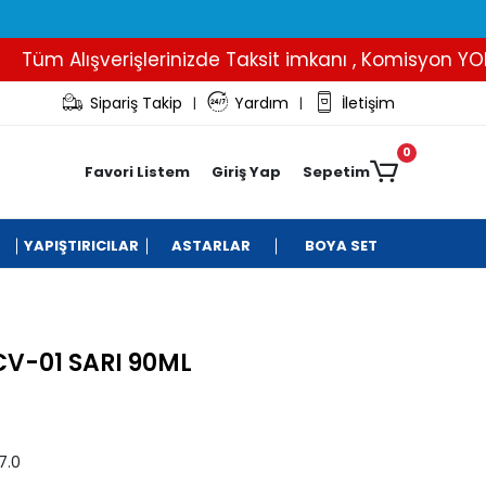
üm Alışverişlerinizde Taksit imkanı , Komisyon YOK..
Sipariş Takip
Yardım
İletişim
|
|
0
Favori Listem
Giriş Yap
Sepetim
YAPIŞTIRICILAR
ASTARLAR
BOYA SET
CV-01 SARI 90ML
7.0