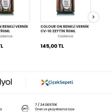
 RENKLİ VERNİK
COLOUR ON RENKLİ VERNİK
COLOU
L 90ML
CV-10 ZEYTİN 90ML
CV-0
adence
Cadence
TL
145,00 TL
145,
7 / 24 DESTEK
ya
Öneri ve şikayetlerinizi bize