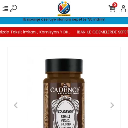
0
İlk siparişe özel üye olanlara sepette %5 indirim
nizde Taksit imkanı , Komisyon YOK..
İBAN İLE ÖDEMELERDE SEPET