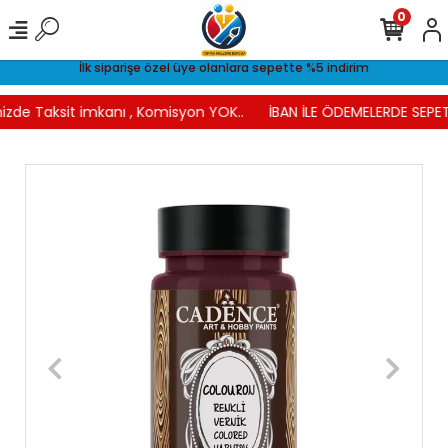
0
İlk siparişe özel üye olanlara sepette %5 indirim
izde Taksit imkanı , Komisyon YOK..
İBAN İLE ÖDEMELERDE SEPET