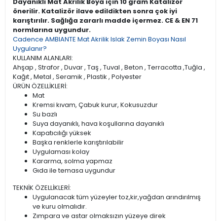
Dayanıklı Mat Akrilik Boya için 10 gram Katalizör
önerilir. Katalizör ilave edildikten sonra çok iyi
karıştırılır. Sağlığa zararlı madde içermez. CE & EN 71
normlarına uygundur.
Cadence AMBIANTE Mat Akrilik Islak Zemin Boyası Nasıl
Uygulanır?
KULLANIM ALANLARI:
Ahşap , Strafor , Duvar , Taş , Tuval , Beton , Terracotta ,Tuğla ,
Kağıt , Metal , Seramik , Plastik , Polyester
ÜRÜN ÖZELLİKLERİ:
Mat
Kremsi kıvam, Çabuk kurur, Kokusuzdur
Su bazlı
Suya dayanıklı, hava koşullarına dayanıklı
Kapatıcılığı yüksek
Başka renklerle karıştırılabilir
Uygulaması kolay
Kararma, solma yapmaz
Gıda ile temasa uygundur
TEKNİK ÖZELLİKLERİ:
Uygulanacak tüm yüzeyler toz,kir,yağdan arındırılmış
ve kuru olmalıdır.
Zımpara ve astar olmaksızın yüzeye direk