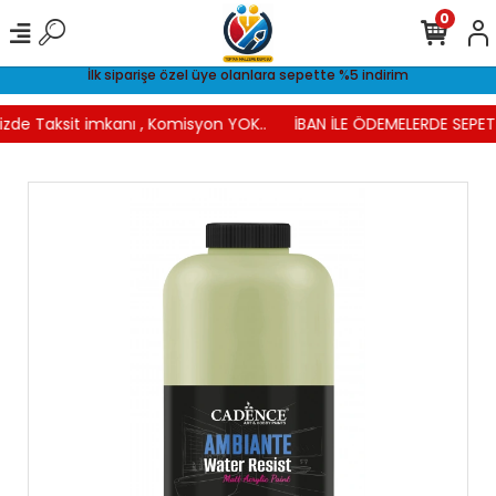
0
İlk siparişe özel üye olanlara sepette %5 indirim
izde Taksit imkanı , Komisyon YOK..
İBAN İLE ÖDEMELERDE SEPETT