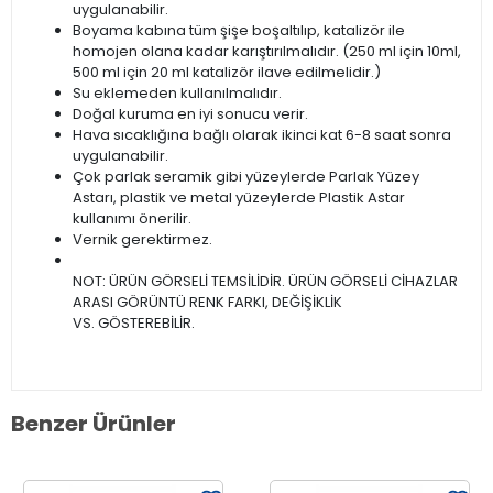
uygulanabilir.
Boyama kabına tüm şişe boşaltılıp, katalizör ile
homojen olana kadar karıştırılmalıdır. (250 ml için 10ml,
500 ml için 20 ml katalizör ilave edilmelidir.)
Su eklemeden kullanılmalıdır.
Doğal kuruma en iyi sonucu verir.
Hava sıcaklığına bağlı olarak ikinci kat 6-8 saat sonra
uygulanabilir.
Çok parlak seramik gibi yüzeylerde Parlak Yüzey
Astarı, plastik ve metal yüzeylerde Plastik Astar
kullanımı önerilir.
Vernik gerektirmez.
NOT: ÜRÜN GÖRSELİ TEMSİLİDİR. ÜRÜN GÖRSELİ CİHAZLAR
ARASI GÖRÜNTÜ RENK FARKI, DEĞİŞİKLİK
VS. GÖSTEREBİLİR.
Benzer Ürünler