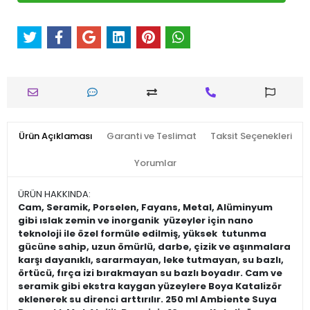
Ürün Açıklaması
Garanti ve Teslimat
Taksit Seçenekleri
Yorumlar
ÜRÜN HAKKINDA:
Cam, Seramik, Porselen, Fayans, Metal, Alüminyum
gibi ıslak zemin ve inorganik yüzeyler için nano
teknoloji ile özel formüle edilmiş, yüksek tutunma
gücüne sahip, uzun ömürlü, darbe, çizik ve aşınmalara
karşı dayanıklı, sararmayan, leke tutmayan, su bazlı,
örtücü, fırça izi bırakmayan su bazlı boyadır. Cam ve
seramik gibi ekstra kaygan yüzeylere Boya Katalizör
eklenerek su direnci arttırılır. 250 ml Ambiente Suya