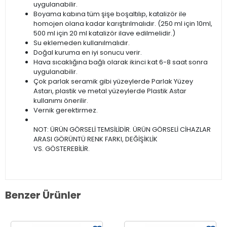
uygulanabilir.
Boyama kabına tüm şişe boşaltılıp, katalizör ile
homojen olana kadar karıştırılmalıdır. (250 ml için 10ml,
500 ml için 20 ml katalizör ilave edilmelidir.)
Su eklemeden kullanılmalıdır.
Doğal kuruma en iyi sonucu verir.
Hava sıcaklığına bağlı olarak ikinci kat 6-8 saat sonra
uygulanabilir.
Çok parlak seramik gibi yüzeylerde Parlak Yüzey
Astarı, plastik ve metal yüzeylerde Plastik Astar
kullanımı önerilir.
Vernik gerektirmez.
NOT: ÜRÜN GÖRSELİ TEMSİLİDİR. ÜRÜN GÖRSELİ CİHAZLAR
ARASI GÖRÜNTÜ RENK FARKI, DEĞİŞİKLİK
VS. GÖSTEREBİLİR.
Benzer Ürünler