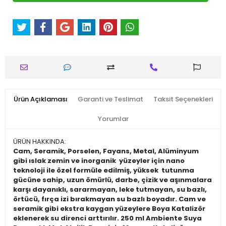
Ürün Açıklaması
Garanti ve Teslimat
Taksit Seçenekleri
Yorumlar
ÜRÜN HAKKINDA:
Cam, Seramik, Porselen, Fayans, Metal, Alüminyum
gibi ıslak zemin ve inorganik yüzeyler için nano
teknoloji ile özel formüle edilmiş, yüksek tutunma
gücüne sahip, uzun ömürlü, darbe, çizik ve aşınmalara
karşı dayanıklı, sararmayan, leke tutmayan, su bazlı,
örtücü, fırça izi bırakmayan su bazlı boyadır. Cam ve
seramik gibi ekstra kaygan yüzeylere Boya Katalizör
eklenerek su direnci arttırılır. 250 ml Ambiente Suya