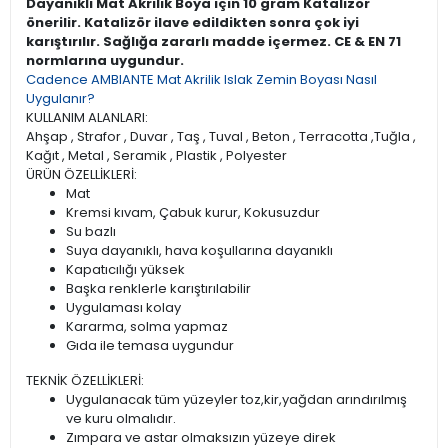
Dayanıklı Mat Akrilik Boya için 10 gram Katalizör
önerilir. Katalizör ilave edildikten sonra çok iyi
karıştırılır. Sağlığa zararlı madde içermez. CE & EN 71
normlarına uygundur.
Cadence AMBIANTE Mat Akrilik Islak Zemin Boyası Nasıl
Uygulanır?
KULLANIM ALANLARI:
Ahşap , Strafor , Duvar , Taş , Tuval , Beton , Terracotta ,Tuğla ,
Kağıt , Metal , Seramik , Plastik , Polyester
ÜRÜN ÖZELLİKLERİ:
Mat
Kremsi kıvam, Çabuk kurur, Kokusuzdur
Su bazlı
Suya dayanıklı, hava koşullarına dayanıklı
Kapatıcılığı yüksek
Başka renklerle karıştırılabilir
Uygulaması kolay
Kararma, solma yapmaz
Gıda ile temasa uygundur
TEKNİK ÖZELLİKLERİ:
Uygulanacak tüm yüzeyler toz,kir,yağdan arındırılmış
ve kuru olmalıdır.
Zımpara ve astar olmaksızın yüzeye direk