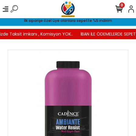
0
İlk siparişe özel üye olanlara sepette %5 indirim
izde Taksit imkanı , Komisyon YOK..
İBAN İLE ÖDEMELERDE SEPETT