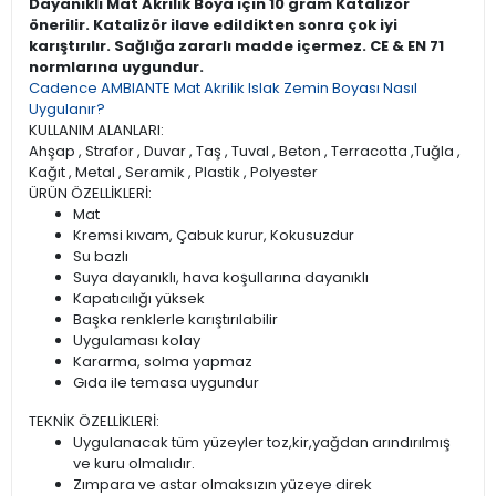
Dayanıklı Mat Akrilik Boya için 10 gram Katalizör
önerilir. Katalizör ilave edildikten sonra çok iyi
karıştırılır. Sağlığa zararlı madde içermez. CE & EN 71
normlarına uygundur.
Cadence AMBIANTE Mat Akrilik Islak Zemin Boyası Nasıl
Uygulanır?
KULLANIM ALANLARI:
Ahşap , Strafor , Duvar , Taş , Tuval , Beton , Terracotta ,Tuğla ,
Kağıt , Metal , Seramik , Plastik , Polyester
ÜRÜN ÖZELLİKLERİ:
Mat
Kremsi kıvam, Çabuk kurur, Kokusuzdur
Su bazlı
Suya dayanıklı, hava koşullarına dayanıklı
Kapatıcılığı yüksek
Başka renklerle karıştırılabilir
Uygulaması kolay
Kararma, solma yapmaz
Gıda ile temasa uygundur
TEKNİK ÖZELLİKLERİ:
Uygulanacak tüm yüzeyler toz,kir,yağdan arındırılmış
ve kuru olmalıdır.
Zımpara ve astar olmaksızın yüzeye direk