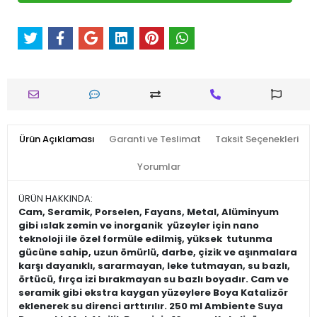
Ürün Açıklaması
Garanti ve Teslimat
Taksit Seçenekleri
Yorumlar
ÜRÜN HAKKINDA:
Cam, Seramik, Porselen, Fayans, Metal, Alüminyum
gibi ıslak zemin ve inorganik yüzeyler için nano
teknoloji ile özel formüle edilmiş, yüksek tutunma
gücüne sahip, uzun ömürlü, darbe, çizik ve aşınmalara
karşı dayanıklı, sararmayan, leke tutmayan, su bazlı,
örtücü, fırça izi bırakmayan su bazlı boyadır. Cam ve
seramik gibi ekstra kaygan yüzeylere Boya Katalizör
eklenerek su direnci arttırılır. 250 ml Ambiente Suya