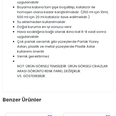
uygulanabilir.
Boyama kabına tüm şişe boşaltılıp, katalizör ile
homojen olana kadar karıştırılmalıdır. (250 ml için 10ml,
500 ml için 20 ml katalizör ilave edilmelidir.)
Su eklemeden kullanılmalıdır.
Doğal kuruma en iyi sonucu verir.
Hava sıcaklığına bağlı olarak ikinci kat 6-8 saat sonra
uygulanabilir.
Çok parlak seramik gibi yüzeylerde Parlak Yüzey
Astarı, plastik ve metal yüzeylerde Plastik Astar
kullanımı önerilir.
Vernik gerektirmez.
NOT: ÜRÜN GÖRSELİ TEMSİLİDİR. ÜRÜN GÖRSELİ CİHAZLAR
ARASI GÖRÜNTÜ RENK FARKI, DEĞİŞİKLİK
VS. GÖSTEREBİLİR.
Benzer Ürünler