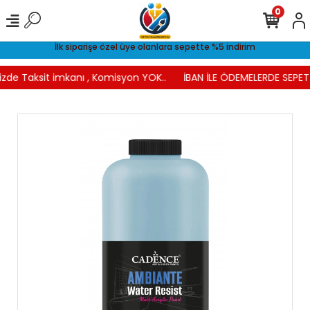
0
İlk siparişe özel üye olanlara sepette %5 indirim
izde Taksit imkanı , Komisyon YOK..
İBAN İLE ÖDEMELERDE SEPETT