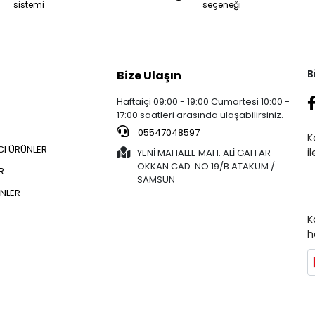
sistemi
seçeneği
B
Bize Ulaşın
Haftaiçi 09:00 - 19:00 Cumartesi 10:00 -
17:00 saatleri arasında ulaşabilirsiniz.
05547048597
K
CI ÜRÜNLER
i
YENİ MAHALLE MAH. ALİ GAFFAR
OKKAN CAD. NO:19/B ATAKUM /
R
SAMSUN
NLER
K
h