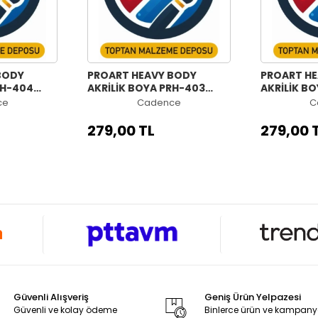
BODY
PROART HEAVY BODY
PROART H
RH-404
AKRİLİK BOYA PRH-403
AKRİLİK B
MENEKŞE 120ML
KIRMIZI 12
ce
Cadence
C
279,00 TL
279,00 
Güvenli Alışveriş
Geniş Ürün Yelpazesi
Güvenli ve kolay ödeme
Binlerce ürün ve kampan