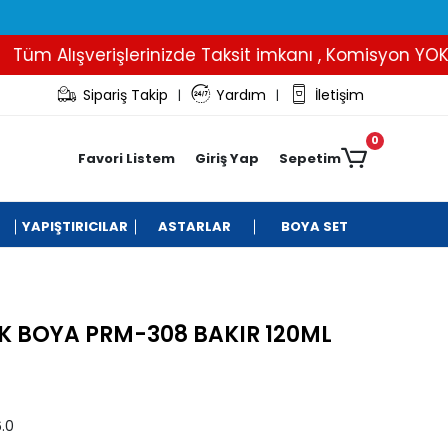
m Alışverişlerinizde Taksit imkanı , Komisyon YOK..
Sipariş Takip
Yardım
İletişim
|
|
0
Favori Listem
Giriş Yap
Sepetim
YAPIŞTIRICILAR
ASTARLAR
BOYA SET
K BOYA PRM-308 BAKIR 120ML
.0