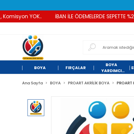
omisyon YOK..
İBAN İLE ÖDEMELERDE SEPETTE %2 İND
BOYA
BOYA
FIRÇALAR
E
YARDIMCI
ÜRÜNLER
Ana Sayfa
BOYA
PROART AKRİLİK BOYA
PROART 