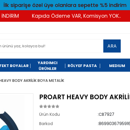
İlk siparişe özel üye olanlara sepette %5 indirim
İRİM
Kapıda Ödeme VAR, Komisyon YOK..
Tü
ARA
YARDIMCI
FEKT BOYALAR
RÖLYEF PASTA
MEDIUM
ÜRÜNLER
HEAVY BODY AKRİLİK BOYA METALİK
PROART HEAVY BODY AKRİLİ
Ürün Kodu
:CB7927
Barkod
:8699036795916