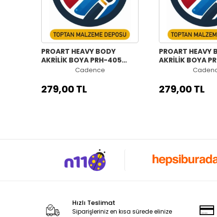
PROART HEAVY BODY
PROART HEAVY 
AKRİLİK BOYA PRH-405
AKRİLİK BOYA P
YEŞİL 120ML
MAVİ 120ML
Cadence
Caden
279,00 TL
279,00 TL
Hızlı Teslimat
Siparişleriniz en kısa sürede elinize