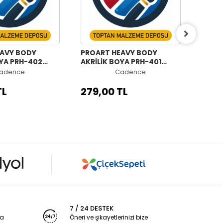
EAVY BODY
PROART HEAVY BODY
PROA
OYA PRH-402
AKRİLİK BOYA PRH-401
AKRİL
0ML
TURUNCU 120ML
ALTIN
adence
Cadence
TL
279,00 TL
279,
7 / 24 DESTEK
ya
Öneri ve şikayetlerinizi bize