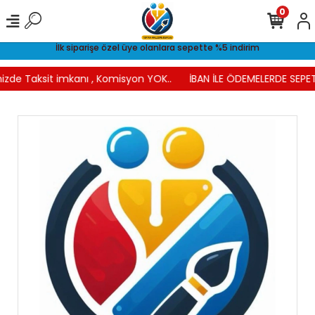
0
İlk siparişe özel üye olanlara sepette %5 indirim
izde Taksit imkanı , Komisyon YOK..
İBAN İLE ÖDEMELERDE SEPET