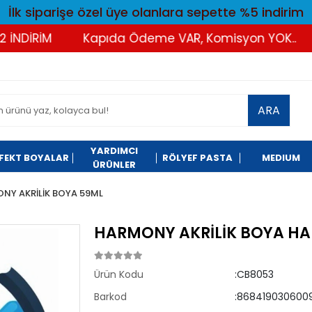
İlk siparişe özel üye olanlara sepette %5 indirim
DİRİM
Kapıda Ödeme VAR, Komisyon YOK..
T
ARA
YARDIMCI
FEKT BOYALAR
RÖLYEF PASTA
MEDIUM
ÜRÜNLER
NY AKRİLİK BOYA 59ML
HARMONY AKRİLİK BOYA HAR
Ürün Kodu
:CB8053
Barkod
:8684190306009