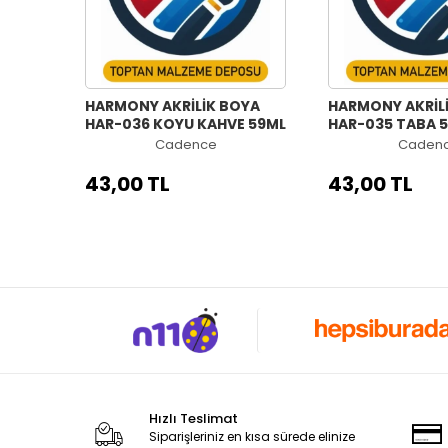
HARMONY AKRİLİK BOYA
HARMONY AKRİL
HAR-036 KOYU KAHVE 59ML
HAR-035 TABA 
Cadence
Caden
43,00 TL
43,00 TL
Hızlı Teslimat
Siparişleriniz en kısa sürede elinize