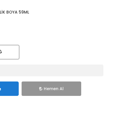
LİK BOYA 59ML
e
Hemen Al