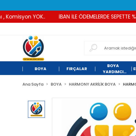
Komisyon YOK..
İBAN İLE ÖDEMELERDE SEPETTE %2 İN
BOYA
BOYA
FIRÇALAR
E
YARDIMCI
ÜRÜNLER
Ana Sayfa
BOYA
HARMONY AKRİLİK BOYA
HARMO