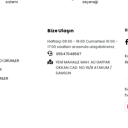
sistemi
seçeneği
B
Bize Ulaşın
Haftaiçi 09:00 - 19:00 Cumartesi 10:00 -
17:00 saatleri arasında ulaşabilirsiniz.
05547048597
K
CI ÜRÜNLER
i
YENİ MAHALLE MAH. ALİ GAFFAR
OKKAN CAD. NO:19/B ATAKUM /
R
SAMSUN
NLER
K
h