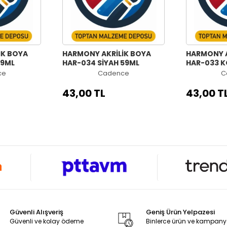
İK BOYA
HARMONY AKRİLİK BOYA
HARMONY A
59ML
HAR-034 SİYAH 59ML
HAR-033 K
ce
Cadence
C
43,00 TL
43,00 T
Güvenli Alışveriş
Geniş Ürün Yelpazesi
Güvenli ve kolay ödeme
Binlerce ürün ve kampan