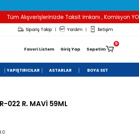
üm Alışverişlerinizde Taksit imkanı , Komisyon YOK..
Sipariş Takip
Yardım
İletişim
|
|
0
Favori Listem
Giriş Yap
Sepetim
YAPIŞTIRICILAR
ASTARLAR
BOYA SET
-022 R. MAVİ 59ML
.0