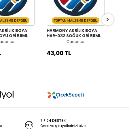
KRİLİK BOYA
HARMONY AKRİLİK BOYA
HARM
OYU GRİ 59ML
HAR-032 SOĞUK GRİ 59ML
HAR-0
adence
Cadence
L
43,00 TL
43,0
7 / 24 DESTEK
ya
Öneri ve şikayetlerinizi bize