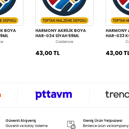
İK BOYA
HARMONY AKRİLİK BOYA
HARMONY A
59ML
HAR-034 SİYAH 59ML
HAR-033 K
ce
Cadence
C
43,00 TL
43,00 T
Güvenli Alışveriş
Geniş Ürün Yelpazesi
Güvenli ve kolay ödeme
Binlerce ürün ve kampan