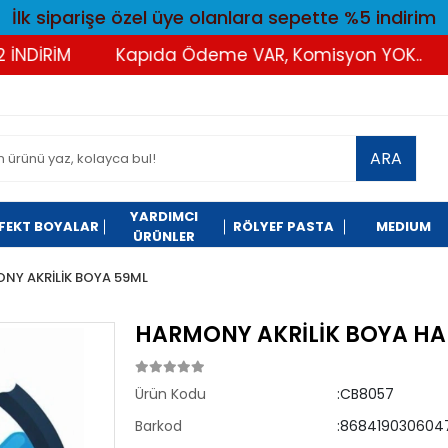
İlk siparişe özel üye olanlara sepette %5 indirim
NDİRİM
Kapıda Ödeme VAR, Komisyon YOK..
ARA
YARDIMCI
FEKT BOYALAR
RÖLYEF PASTA
MEDIUM
ÜRÜNLER
NY AKRİLİK BOYA 59ML
HARMONY AKRİLİK BOYA HA
Ürün Kodu
:CB8057
Barkod
:868419030604