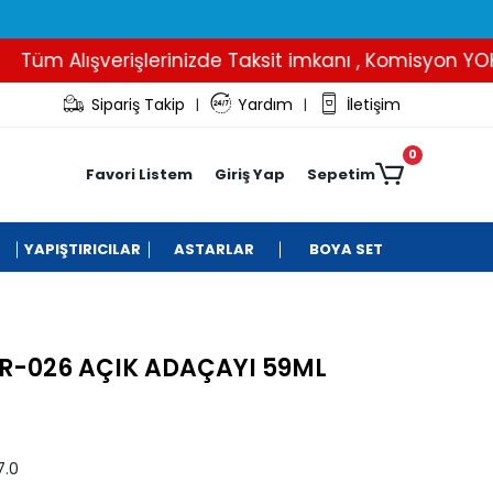
Tüm Alışverişlerinizde Taksit imkanı , Komisyon YOK..
Sipariş Takip
Yardım
İletişim
|
|
0
Favori Listem
Giriş Yap
Sepetim
YAPIŞTIRICILAR
ASTARLAR
BOYA SET
R-026 AÇIK ADAÇAYI 59ML
7.0