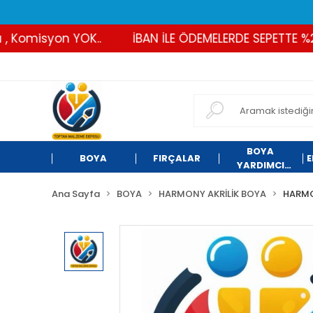
 Komisyon YOK..
İBAN İLE ÖDEMELERDE SEPETTE %2 İ
BOYA
BOYA
FIRÇALAR
E
YARDIMCI
ÜRÜNLER
Ana Sayfa
BOYA
HARMONY AKRİLİK BOYA
HARMO