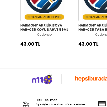
HARMONY AKRİLİK BOYA
HARMONY AKRİL
HAR-036 KOYU KAHVE 59ML
HAR-035 TABA 
Cadence
Caden
43,00 TL
43,00 TL
Hızlı Teslimat
Siparişleriniz en kısa sürede elinize