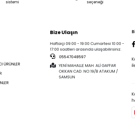
sistemi
seçeneği
B
Bize Ulaşın
Haftaiçi 09:00 - 19:00 Cumartesi 10:00 -
17:00 saatleri arasında ulaşabilirsiniz.
05547048597
K
CI ÜRÜNLER
i
YENİ MAHALLE MAH. ALİ GAFFAR
OKKAN CAD. NO:19/B ATAKUM /
R
SAMSUN
NLER
K
h