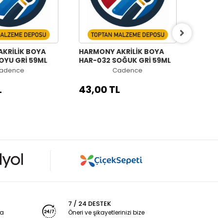
KRİLİK BOYA
HARMONY AKRİLİK BOYA
HARM
OYU GRİ 59ML
HAR-032 SOĞUK GRİ 59ML
HAR-0
adence
Cadence
L
43,00 TL
43,0
7 / 24 DESTEK
ya
Öneri ve şikayetlerinizi bize