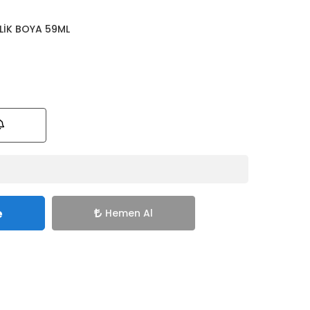
LİK BOYA 59ML
e
Hemen Al